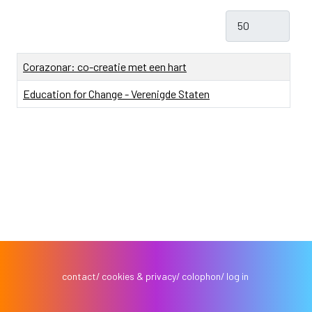
Toon #
Titel
Corazonar: co-creatie met een hart
Education for Change - Verenigde Staten
contact
cookies & privacy
colophon
log in