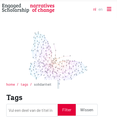
nl
en
Selecteer de t
home
tags
solidariteit
Tags
Vul een deel van de titel in
Filter
Wissen