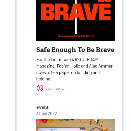
Safe Enough To Be Brave
For the last issue (#62) of FOAM
Magazine, Fabian Holle and Alaa Ammar
co-wrote a paper on building and
holding...
lees meer …
event
31 mei 2022