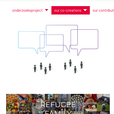
onderzoeksproject
our co-creations
our contribu