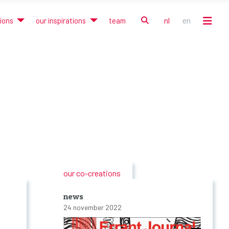
zoek
nl
en
tions
our inspirations
team
Selecteer de taal
our co-creations
news
24 november 2022