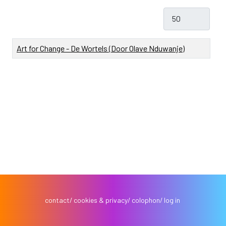
Toon #
Titel
Art for Change - De Wortels (Door Olave Nduwanje)
contact
cookies & privacy
colophon
log in