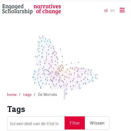
nl
en
Selecteer de t
home
tags
De Wortels
Tags
Vul een deel van de titel in
Filter
Wissen