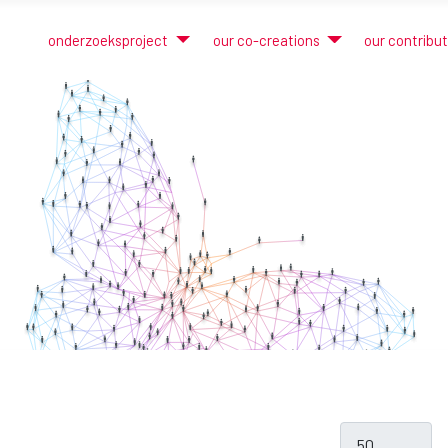
onderzoeksproject
our co-creations
our contribu
Toon #