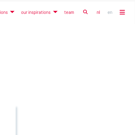
zoek
nl
en
tions
our inspirations
team
Selecteer de taal