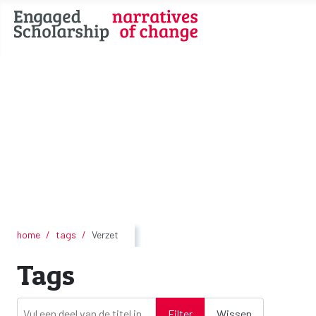
home
tags
Verzet
Tags
Vul een deel van de titel in
Filter
Wissen