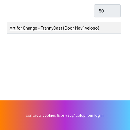
Toon #
Titel
Art for Change - TrannyCast (Door Mavi Veloso)
contact
cookies & privacy
colophon
log in