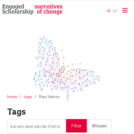
nl
en
Selecteer de t
home
tags
Mavi Veloso
Tags
Vul een deel van de titel in
Filter
Wissen