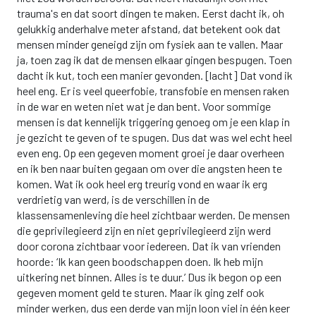
trauma's en dat soort dingen te maken. Eerst dacht ik, oh
gelukkig anderhalve meter afstand, dat betekent ook dat
mensen minder geneigd zijn om fysiek aan te vallen. Maar
ja, toen zag ik dat de mensen elkaar gingen bespugen. Toen
dacht ik kut, toch een manier gevonden. [lacht] Dat vond ik
heel eng. Er is veel queerfobie, transfobie en mensen raken
in de war en weten niet wat je dan bent. Voor sommige
mensen is dat kennelijk triggering genoeg om je een klap in
je gezicht te geven of te spugen. Dus dat was wel echt heel
even eng. Op een gegeven moment groei je daar overheen
en ik ben naar buiten gegaan om over die angsten heen te
komen. Wat ik ook heel erg treurig vond en waar ik erg
verdrietig van werd, is de verschillen in de
klassensamenleving die heel zichtbaar werden. De mensen
die geprivilegieerd zijn en niet geprivilegieerd zijn werd
door corona zichtbaar voor iedereen. Dat ik van vrienden
hoorde: ‘Ik kan geen boodschappen doen. Ik heb mijn
uitkering net binnen. Alles is te duur.’ Dus ik begon op een
gegeven moment geld te sturen. Maar ik ging zelf ook
minder werken, dus een derde van mijn loon viel in één keer