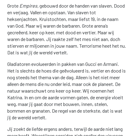
Grote
Empires,
gebouwd door de handen van slaven. Dood
en verjaag. Vallen en opstaan. Van slaven tot
heksenjachten. Kruistochten, maar liefst 19, in de naam
van God. Maar wij waren de barbaren. Grote arena’s
gecreëerd, keer op keer, met dood en vertier. Maar wij
waren de barbaren. Jij raakte zelf het mes niet aan, doch
stierven er miljoenen in jouw naam. Terrorisme heet het nu.
Dat is wat jij de wereld vertelt.
Gladiatoren evolueerden in pakken van Gucci en Armani.
Het is slechts de hoes die geëvolueerd is, vertier en dood is
nog steeds het thema van de dag. Alleen is het niet meer
alleen de mens die nu onder leid, maar ook de planeet. De
natuur waarschuwt ons keer op keer. Wij noemen het
Katrina. In en om de aarde vormen gaten, de energie vloeit
weg, maar jij gaat door met bouwen, innen, stelen,
bommen en granaten. De regel van de sterkste, dat is wat
jij de wereld vertelt.
Jij zoekt de liefde ergens anders, terwijl de aarde niet lang
meer heeft. Woestijnen spreiden zich sneller dan virussen.