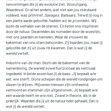
vervormingen die jij als evolutie ziet. Vooruitgang.
Waardevol. En al het andere, wat niet aan jou standaard
voldeed, was primitief.
Savages.
Barbaars. Terwijl jij nog in
een platte aarde geloofde, hadden wij de
pi
ontdekt. Wij
lazen de verhalen van de sterren. En lieten ons inspireren
door de natuur. Dwarrelden als nomaden door de woestijn,
met ons paarden en kamelen. Waar de vrouwen de
bakermat van ons stam behoorden. Zij baarden jou, maar jij
geloofde dat zij uit jouw rib kwamen. Dat is wat jij de
wereld vertelt.
Industrie van
de man.
Gezin als de bakermat van de
samenleving. De wereld zowel horizontaal als verticaal
ingedeeld. In beide assen ben jij de baas. Jij bepaalt wie
eet, wie sterft. Grote schepen die de wereld rondgingen om
slaven te drijven. Miljoenen mensen zijn ontheemd,
vermoord en stammen zijn uitgestorven. Jij bepaalt wie
een waarde heeft en wie niet. Zowel in theorie, als in de
praktijk. Waarden die jij uit de natuur hebt gehaald. Dat is
wat jij de wereld vertelt.