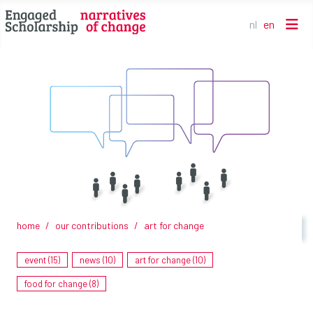
nl
en
Select your l
home
our contributions
art for change
Art for Change - Jouw taal is de mijne niet (By Sorab
event (15)
news (10)
art for change (10)
Roustayar)
food for change (8)