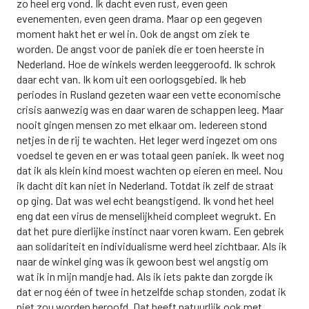
zo heel erg vond. Ik dacht even rust, even geen
evenementen, even geen drama. Maar op een gegeven
moment hakt het er wel in. Ook de angst om ziek te
worden. De angst voor de paniek die er toen heerste in
Nederland. Hoe de winkels werden leeggeroofd. Ik schrok
daar echt van. Ik kom uit een oorlogsgebied. Ik heb
periodes in Rusland gezeten waar een vette economische
crisis aanwezig was en daar waren de schappen leeg. Maar
nooit gingen mensen zo met elkaar om. Iedereen stond
netjes in de rij te wachten. Het leger werd ingezet om ons
voedsel te geven en er was totaal geen paniek. Ik weet nog
dat ik als klein kind moest wachten op eieren en meel. Nou
ik dacht dit kan niet in Nederland. Totdat ik zelf de straat
op ging. Dat was wel echt beangstigend. Ik vond het heel
eng dat een virus de menselijkheid compleet wegrukt. En
dat het pure dierlijke instinct naar voren kwam. Een gebrek
aan solidariteit en individualisme werd heel zichtbaar. Als ik
naar de winkel ging was ik gewoon best wel angstig om
wat ik in mijn mandje had. Als ik iets pakte dan zorgde ik
dat er nog één of twee in hetzelfde schap stonden, zodat ik
niet zou worden beroofd. Dat heeft natuurlijk ook met