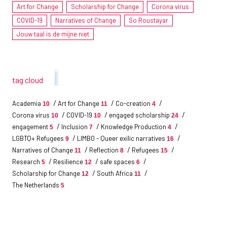
Art for Change
Scholarship for Change
Corona virus
COVID-19
Narratives of Change
So Roustayar
Jouw taal is de mijne niet
tag cloud
Academia
Art for Change
Co-creation
10
11
4
Corona virus
COVID-19
engaged scholarship
10
10
24
engagement
Inclusion
Knowledge Production
5
7
4
LGBTQ+ Refugees
LIMBO - Queer exilic narratives
9
16
Narratives of Change
Reflection
Refugees
11
8
15
Research
Resilience
safe spaces
5
12
6
Scholarship for Change
South Africa
12
11
The Netherlands
5